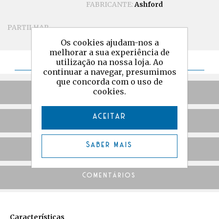
FABRICANTE:
Ashford
PARTILHAR
Os cookies ajudam-nos a
melhorar a sua experiência de
Detalhes
utilização na nossa loja. Ao
continuar a navegar, presumimos
que concorda com o uso de
Especificações
cookies.
ACEITAR
Downloads
Saber mais
Videos tutoriais
Comentários
Características