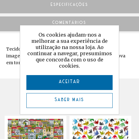
Especificações
Comentários
Os cookies ajudam-nos a
melhorar a sua experiência de
utilização na nossa loja. Ao
Tecido estampado em half-panamá de algodão com
continuar a navegar, presumimos
imagens das casas tradicionais de Aveiro da Costa Nova
que concorda com o uso de
em tons multicolor.
cookies.
ACEITAR
Produtos relacionados
Saber mais