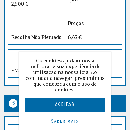
2,500 €
Preços
Recolha Não Efetuada
6,65 €
Preços
Os cookies ajudam-nos a
melhorar a sua experiência de
EMS Sábado
7,10 €
utilização na nossa loja. Ao
continuar a navegar, presumimos
que concorda com o uso de
cookies.
Ems Quick Internacional
ACEITAR
Saber mais