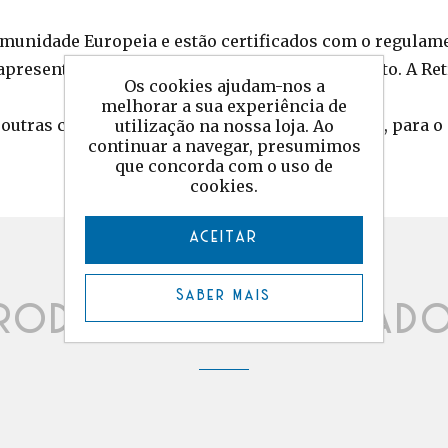
munidade Europeia e estão certificados com o regulam
apresentadas, podendo ocorrer variações de tinto. A Re
Os cookies ajudam-nos a
melhorar a sua experiência de
utras cores e medidas (sujeitas a confirmação), para o e
utilização na nossa loja. Ao
continuar a navegar, presumimos
que concorda com o uso de
cookies.
ACEITAR
Saber mais
rodutos relacionad