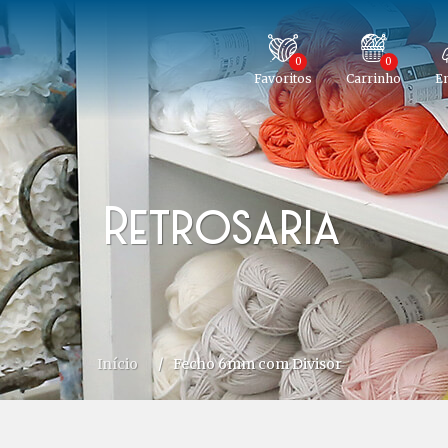
0
0
Favoritos
Carrinho
En
Retrosaria
Início
/
Fecho 6mm com Divisor