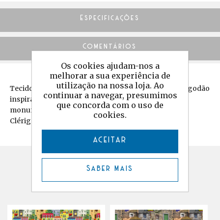
Especificações
Comentários
Os cookies ajudam-nos a
melhorar a sua experiência de
utilização na nossa loja. Ao
Tecido de estampagem digital em half-panamá de algodão
continuar a navegar, presumimos
inspirado no Porto e nas fachadas das suas casas,
que concorda com o uso de
monumentos mais icónicos como a Sé, a Torre dos
cookies.
Clérigos, a Igreja de Santo Ildefonso, a Ribeira.
ACEITAR
Produtos relacionados
Saber mais