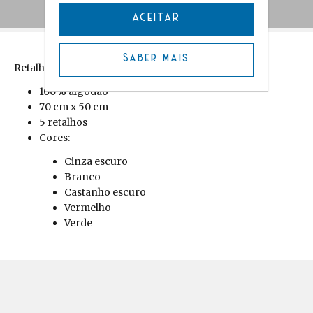
Comentários
ACEITAR
Saber mais
Retalhos tecidos Lisos
100% algodão
70 cm x 50 cm
5 retalhos
Cores:
Cinza escuro
Branco
Castanho escuro
Vermelho
Verde