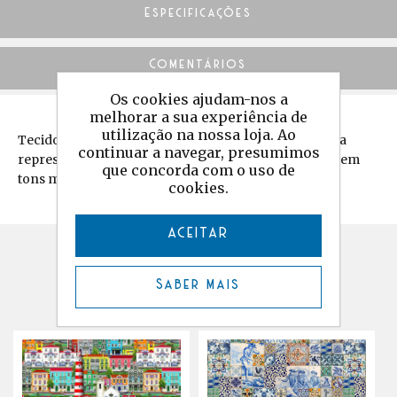
Especificações
Comentários
Os cookies ajudam-nos a
melhorar a sua experiência de
utilização na nossa loja. Ao
Tecido estampado em half-panamá de algodão com a
continuar a navegar, presumimos
representação de sardinhas com imagens de Lisboa em
que concorda com o uso de
tons multicolor.
cookies.
ACEITAR
Produtos relacionados
Saber mais