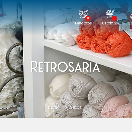
0
0
Favoritos
Carrinho
En
Retrosaria
Início
/
Serra