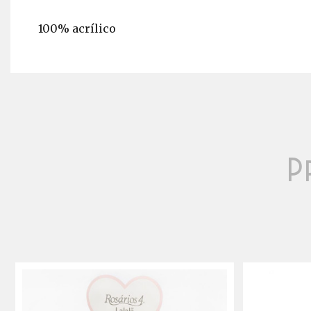
100% acrílico
P