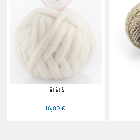
Lãlãlã
16,00 €